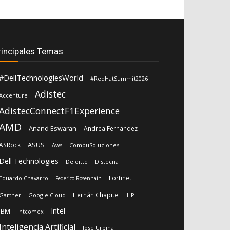
rincipales Temas
#DellTechnologiesWorld
#RedHatSummit2026
Adistec
Accenture
AdistecConnectF1Experience
AMD
Anand Eswaran
Andrea Fernandez
ASUS
ASRock
Aws
CompuSoluciones
Dell Technologies
Deloitte
Distecna
Fortinet
Eduardo Chavarro
Federico Rosenhain
Hernán Chapitel
Gartner
Google Cloud
HP
Intel
IBM
Intcomex
Inteligencia Artificial
José Urbina