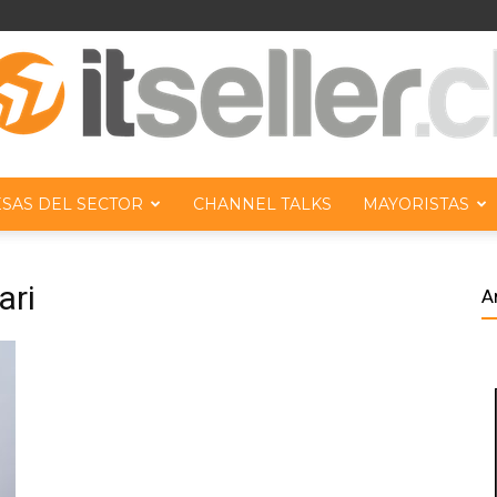
SAS DEL SECTOR
CHANNEL TALKS
MAYORISTAS
ITseller
ari
A
Chile