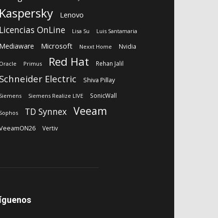
Kaspersky
Lenovo
Licencias OnLine
Lisa Su
Luis Santamaria
Microsoft
Mediaware
Nvidia
Nexxt Home
Red Hat
Rehan Jalil
Oracle
Primus
Schneider Electric
Shiva Pillay
SonicWall
Siemens
Siemens Realize LIVE
Veeam
TD Synnex
Sophos
VeeamON26
Vertiv
íguenos