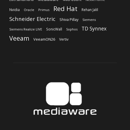
Red Hat
Nvidia
Rehan Jalil
Oracle
Primus
Schneider Electric
Shiva Pillay
Siemens
TD Synnex
SonicWall
Siemens Realize LIVE
Sophos
Veeam
VeeamON26
Vertiv