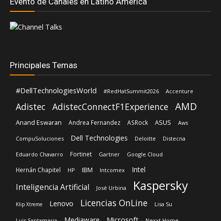
Evento de Canales en Latino América
Principales Temas
#DellTechnologiesWorld
#RedHatSummit2026
Accenture
AMD
Adistec
AdistecConnectF1Experience
Anand Eswaran
ASUS
Andrea Fernandez
ASRock
Aws
Dell Technologies
CompuSoluciones
Deloitte
Distecna
Fortinet
Eduardo Chavarro
Gartner
Google Cloud
Intel
IBM
Hernán Chapitel
HP
Intcomex
Kaspersky
Inteligencia Artificial
José Urbina
Licencias OnLine
Lenovo
Lisa Su
Klip Xtreme
Microsoft
Mediaware
Luis Santamaria
Nexxt Home