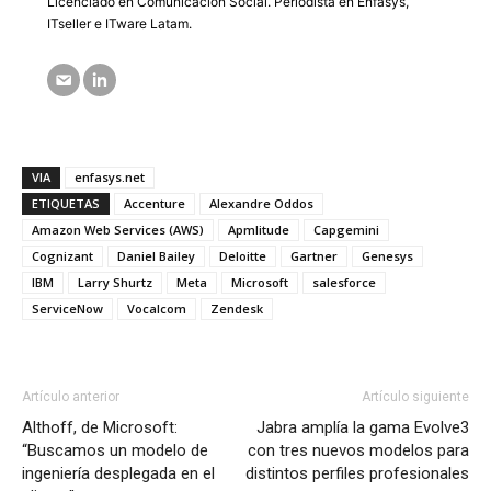
Licenciado en Comunicación Social. Periodista en Enfasys,
ITseller e ITware Latam.
VIA
enfasys.net
ETIQUETAS
Accenture
Alexandre Oddos
Amazon Web Services (AWS)
Apmlitude
Capgemini
Cognizant
Daniel Bailey
Deloitte
Gartner
Genesys
IBM
Larry Shurtz
Meta
Microsoft
salesforce
ServiceNow
Vocalcom
Zendesk
Artículo anterior
Artículo siguiente
Althoff, de Microsoft:
Jabra amplía la gama Evolve3
“Buscamos un modelo de
con tres nuevos modelos para
ingeniería desplegada en el
distintos perfiles profesionales