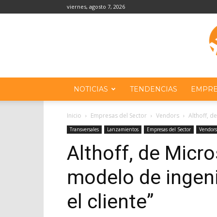
viernes, agosto 7, 2026
NOTICIAS
TENDENCIAS
EMPRE
Inicio
Empresas del Sector
Vendors
Althoff, d
Transversales
Lanzamientos
Empresas del Sector
Vendors
Althoff, de Micr
modelo de ingen
el cliente”