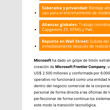
Soberanía y privacidad:
Blindaje ab
uso para el entrenamiento de model
Alianzas globales:
Trabajo coordinad
Capgemini, EY, KPMG y PwC.
Repunte en Wall Street:
Subida del 
inmediatamente después de realizars
Microsoft
ha dado un golpe de timón estraté
creación de
Microsoft Frontier Company
, 
US$ 2.500 millones y conformada por 6.000 
operativo no funcionará como una entidad l
dentro del negocio comercial de la corporac
personal de forma directa a las oficinas de 
perfeccionar de forma continua los sistemas 
este modo la transición tecnológica.