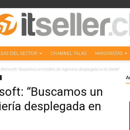
SAS DEL SECTOR
CHANNEL TALKS
MAYORISTAS
ITseller
e Microsoft: “Buscamos un modelo de ingeniería desplegada en el cliente”
A
osoft: “Buscamos un
iería desplegada en
Chile