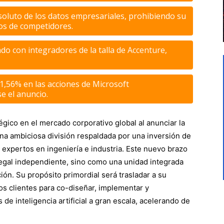
soluto de los datos empresariales, prohibiendo su
os de competidores.
o con integradores de la talla de Accenture,
1,56% en las acciones de Microsoft
e el anuncio.
gico en el mercado corporativo global al anunciar la
una ambiciosa división respaldada por una inversión de
expertos en ingeniería e industria. Este nuevo brazo
egal independiente, sino como una unidad integrada
ión. Su propósito primordial será trasladar a su
los clientes para co-diseñar, implementar y
de inteligencia artificial a gran escala, acelerando de