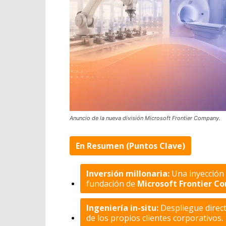
Anuncio de la nueva división Microsoft Frontier Company.
En Resumen (Puntos Clave)
Inversión millonaria:
Una inyección 
fundación de
Microsoft Frontier C
Ingeniería in-situ:
Despliegue directo
de los propios clientes corporativos.