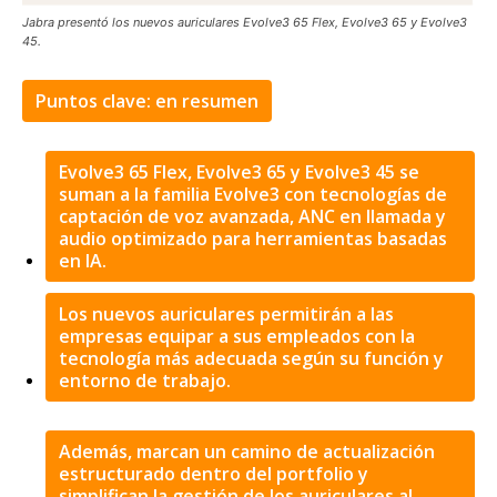
Jabra presentó los nuevos auriculares Evolve3 65 Flex, Evolve3 65 y Evolve3
45.
Puntos clave: en resumen
Evolve3 65 Flex, Evolve3 65 y Evolve3 45 se
suman a la familia Evolve3 con tecnologías de
captación de voz avanzada, ANC en llamada y
audio optimizado para herramientas basadas
en IA.
Los nuevos auriculares permitirán a las
empresas equipar a sus empleados con la
tecnología más adecuada según su función y
entorno de trabajo.
Además, marcan un camino de actualización
estructurado dentro del portfolio y
simplifican la gestión de los auriculares al