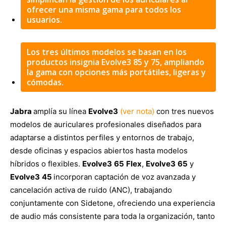
ofrecer una misma gama para todos los
usuarios.
Los tres últimos modelos se basan en los
productos insignia Evolve3 85 y 75, ampliando
la gama con opciones más portátiles, ligeras y
cómodas.
Jabra
amplía su línea
Evolve3
(ver nota)
con tres nuevos
modelos de auriculares profesionales diseñados para
adaptarse a distintos perfiles y entornos de trabajo,
desde oficinas y espacios abiertos hasta modelos
híbridos o flexibles.
Evolve3
65
Flex
,
Evolve3
65
y
Evolve3
45
incorporan captación de voz avanzada y
cancelación activa de ruido (ANC), trabajando
conjuntamente con Sidetone, ofreciendo una experiencia
de audio más consistente para toda la organización, tanto