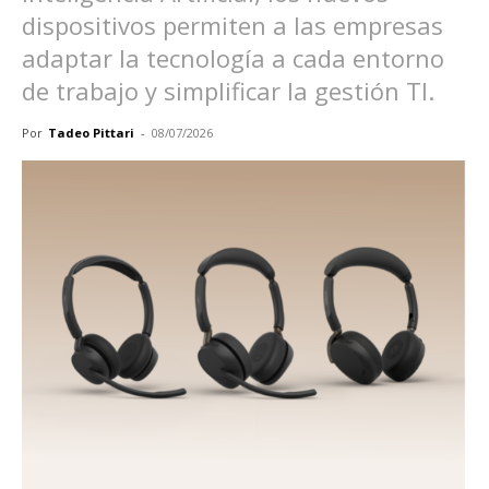
dispositivos permiten a las empresas
adaptar la tecnología a cada entorno
de trabajo y simplificar la gestión TI.
Por
Tadeo Pittari
-
08/07/2026