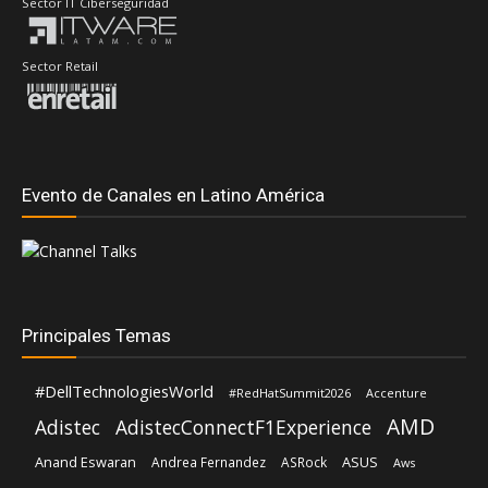
Sector IT Ciberseguridad
Sector Retail
Evento de Canales en Latino América
Principales Temas
#DellTechnologiesWorld
#RedHatSummit2026
Accenture
AMD
Adistec
AdistecConnectF1Experience
Anand Eswaran
ASUS
Andrea Fernandez
ASRock
Aws