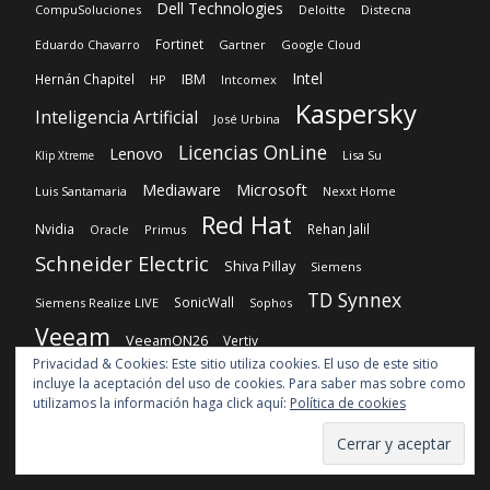
Dell Technologies
CompuSoluciones
Deloitte
Distecna
Fortinet
Eduardo Chavarro
Gartner
Google Cloud
Intel
IBM
Hernán Chapitel
HP
Intcomex
Kaspersky
Inteligencia Artificial
José Urbina
Licencias OnLine
Lenovo
Lisa Su
Klip Xtreme
Microsoft
Mediaware
Luis Santamaria
Nexxt Home
Red Hat
Nvidia
Rehan Jalil
Oracle
Primus
Schneider Electric
Shiva Pillay
Siemens
TD Synnex
SonicWall
Siemens Realize LIVE
Sophos
Veeam
VeeamON26
Vertiv
Privacidad & Cookies: Este sitio utiliza cookies. El uso de este sitio
incluye la aceptación del uso de cookies. Para saber mas sobre como
utilizamos la información haga click aquí:
Política de cookies