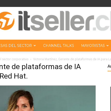
SAS DEL SECTOR
CHANNEL TALKS
MAYORISTAS
ITseller
el sector corporativo
Victoria Martínez, Gerente de plataformas de IA para L
ente de plataformas de IA
A
Red Hat.
Chile