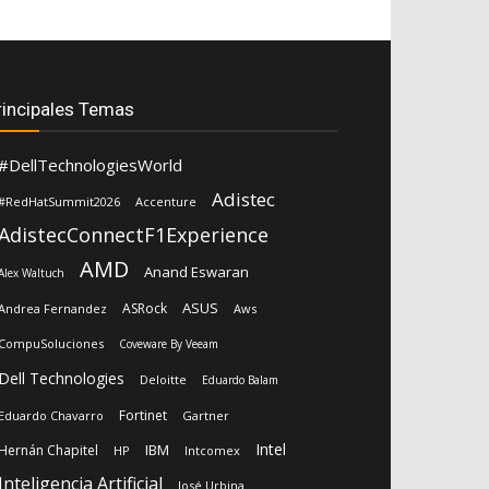
rincipales Temas
#DellTechnologiesWorld
Adistec
#RedHatSummit2026
Accenture
AdistecConnectF1Experience
AMD
Anand Eswaran
Alex Waltuch
ASUS
ASRock
Andrea Fernandez
Aws
CompuSoluciones
Coveware By Veeam
Dell Technologies
Deloitte
Eduardo Balam
Fortinet
Eduardo Chavarro
Gartner
Intel
IBM
Hernán Chapitel
HP
Intcomex
Inteligencia Artificial
José Urbina