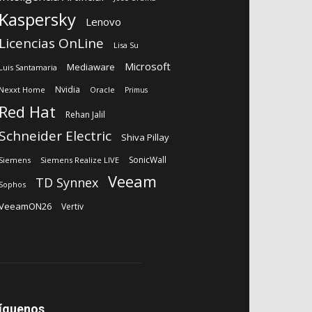
Kaspersky
Lenovo
Licencias OnLine
Lisa Su
Microsoft
Mediaware
Luis Santamaria
Nvidia
Nexxt Home
Oracle
Primus
Red Hat
Rehan Jalil
Schneider Electric
Shiva Pillay
SonicWall
Siemens
Siemens Realize LIVE
Veeam
TD Synnex
Sophos
VeeamON26
Vertiv
íguenos