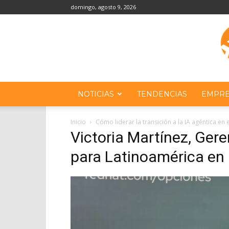
domingo, agosto 9, 2026
NOTICIAS
TENDENCIAS
EMPRE
Inicio
Cómo liderar la transición a la IA agéntica en 
Victoria Martínez, Ger
para Latinoamérica en 