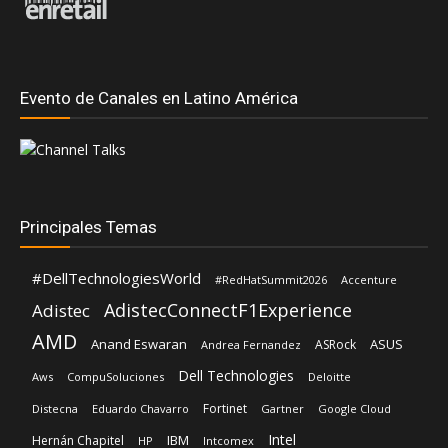
Evento de Canales en Latino América
Principales Temas
#DellTechnologiesWorld
#RedHatSummit2026
Accenture
AdistecConnectF1Experience
Adistec
AMD
Anand Eswaran
ASUS
ASRock
Andrea Fernandez
Dell Technologies
Aws
CompuSoluciones
Deloitte
Fortinet
Distecna
Eduardo Chavarro
Gartner
Google Cloud
Intel
IBM
Hernán Chapitel
HP
Intcomex