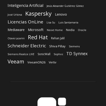
Inteligencia Artificial
Jesús Alexander Gutiérrez Gómez
Kaspersky
Lenovo
José Urbina
Licencias OnLine
Lisa Su
Luis Santamaria
Microsoft
Mediaware
Nvidia
Nexxt Home
Oracle
Red Hat
Rehan Jalil
Otavio Lazarini
Schneider Electric
Shiva Pillay
Siemens
TD Synnex
SonicWall
Siemens Realize LIVE
Sophos
Veeam
VeeamON26
Vertiv