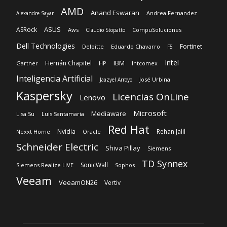
AMD
Anand Eswaran
Andrea Fernandez
Alexandre Sayar
ASUS
ASRock
Aws
CompuSoluciones
Claudio Stopatto
Dell Technologies
Fortinet
Deloitte
Eduardo Chavarro
F5
Intel
IBM
Hernán Chapitel
Gartner
HP
Intcomex
Inteligencia Artificial
José Urbina
Jaazyel Arroyo
Kaspersky
Licencias OnLine
Lenovo
Microsoft
Mediaware
Lisa Su
Luis Santamaria
Red Hat
Nvidia
Rehan Jalil
Nexxt Home
Oracle
Schneider Electric
Shiva Pillay
Siemens
TD Synnex
SonicWall
Siemens Realize LIVE
Sophos
Veeam
VeeamON26
Vertiv