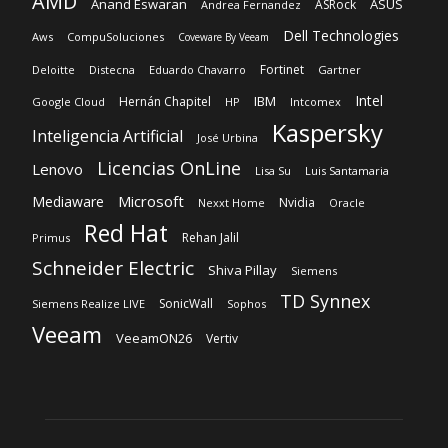
Kaspersky
Inteligencia Artificial
José Urbina
Licencias OnLine
Lenovo
Lisa Su
Luis Santamaria
Microsoft
Mediaware
Nvidia
Nexxt Home
Oracle
Red Hat
Rehan Jalil
Primus
Schneider Electric
Shiva Pillay
Siemens
TD Synnex
SonicWall
Siemens Realize LIVE
Sophos
Veeam
VeeamON26
Vertiv