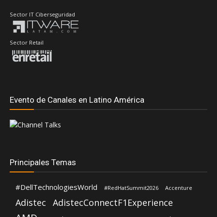
Evento de Canales en Latino América
Principales Temas
#DellTechnologiesWorld
#RedHatSummit2026
Accenture
Adistec
AdistecConnectF1Experience
AMD
Anand Eswaran
ASUS
ASRock
Andrea Fernandez
Dell Technologies
Aws
CompuSoluciones
Coveware By Veeam
Fortinet
Deloitte
Distecna
Eduardo Chavarro
Gartner
Intel
IBM
Hernán Chapitel
Google Cloud
HP
Intcomex