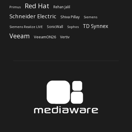
Red Hat
Rehan Jalil
Primus
Schneider Electric
Shiva Pillay
Siemens
TD Synnex
SonicWall
Siemens Realize LIVE
Sophos
Veeam
VeeamON26
Vertiv