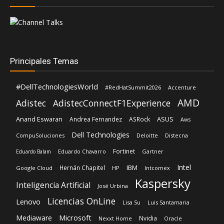
Principales Temas
#DellTechnologiesWorld
#RedHatSummit2026
Accenture
AMD
Adistec
AdistecConnectF1Experience
Anand Eswaran
ASUS
Andrea Fernandez
ASRock
Aws
Dell Technologies
CompuSoluciones
Deloitte
Distecna
Fortinet
Eduardo Chavarro
Gartner
Eduardo Balam
Intel
IBM
Hernán Chapitel
Google Cloud
HP
Intcomex
Kaspersky
Inteligencia Artificial
José Urbina
Licencias OnLine
Lenovo
Lisa Su
Luis Santamaria
Microsoft
Mediaware
Nvidia
Nexxt Home
Oracle