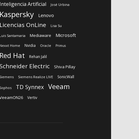
Inteligencia Artificial
José Urbina
Kaspersky
Lenovo
Licencias OnLine
Lisa Su
Microsoft
Mediaware
Luis Santamaria
Nvidia
Nexxt Home
Oracle
Primus
Red Hat
Rehan Jalil
Schneider Electric
Shiva Pillay
SonicWall
Siemens
Siemens Realize LIVE
Veeam
TD Synnex
Sophos
VeeamON26
Vertiv