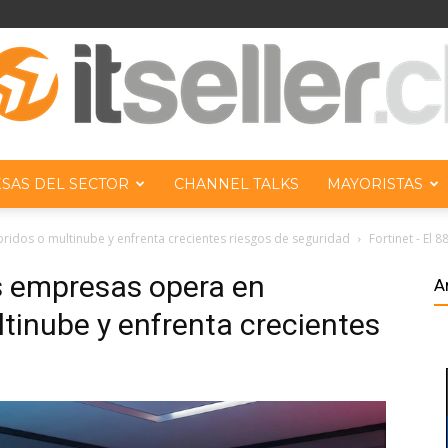
SAS DEL SECTOR
CHANNEL TALKS
MAYORISTAS
ITseller
ridos o multinube y enfrenta crecientes riesgos de seguridad
Fortinet - El
as empresas opera en
A
ltinube y enfrenta crecientes
Chile