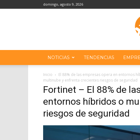
domingo, agosto 9, 2026
NOTICIAS
TENDENCIAS
EMPRE
Inicio
El 88% de las empresas opera en entornos híb
multinube y enfrenta crecientes riesgos de seguridad
Fortinet – El 88% de l
entornos híbridos o mu
riesgos de seguridad