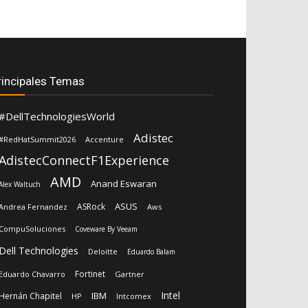
rincipales Temas
#DellTechnologiesWorld
Adistec
#RedHatSummit2026
Accenture
AdistecConnectF1Experience
AMD
Anand Eswaran
Alex Waltuch
ASUS
ASRock
Andrea Fernandez
Aws
CompuSoluciones
Coveware By Veeam
Dell Technologies
Deloitte
Eduardo Balam
Fortinet
Eduardo Chavarro
Gartner
Intel
IBM
Hernán Chapitel
HP
Intcomex