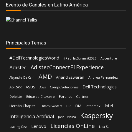
Evento de Canales en Latino América
Principales Temas
#DellTechnologiesWorld
#RedHatSummit2026
Accenture
AdistecConnectF1Experience
Adistec
AMD
Anand Eswaran
Andrea Fernandez
Alejandra De Carli
Dell Technologies
ASUS
ASRock
Aws
CompuSoluciones
Fortinet
Deloitte
Eduardo Chavarro
Gartner
Intel
IBM
Hernán Chapitel
HP
Intcomex
Hitachi Vantara
Kaspersky
Inteligencia Artificial
José Urbina
Licencias OnLine
Lenovo
Lisa Su
Leading Case