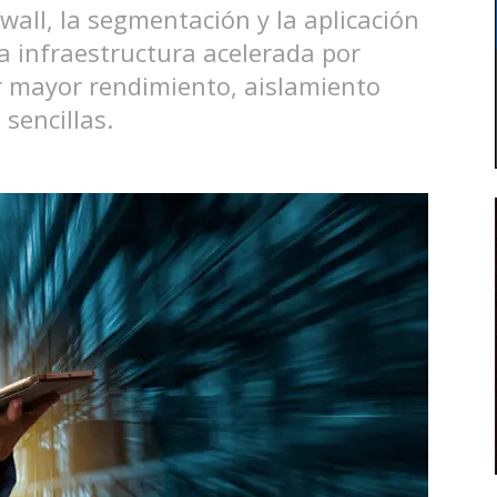
ewall, la segmentación y la aplicación
la infraestructura acelerada por
r mayor rendimiento, aislamiento
sencillas.