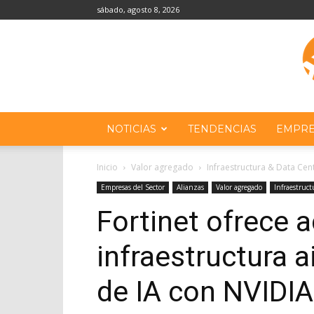
sábado, agosto 8, 2026
NOTICIAS
TENDENCIAS
EMPRE
Inicio
Valor agregado
Infraestructura & Data Cen
Empresas del Sector
Alianzas
Valor agregado
Infraestruc
Fortinet ofrece 
infraestructura a
de IA con NVIDIA