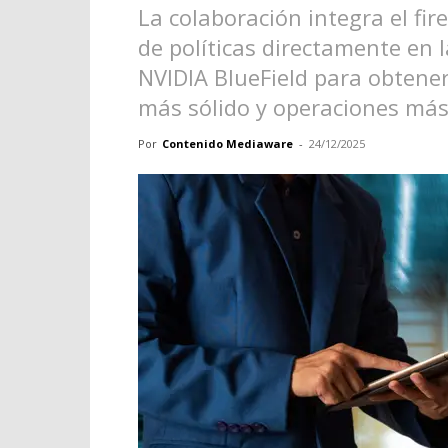
La colaboración integra el fir
de políticas directamente en 
NVIDIA BlueField para obtene
más sólido y operaciones más 
Por
Contenido Mediaware
-
24/12/2025