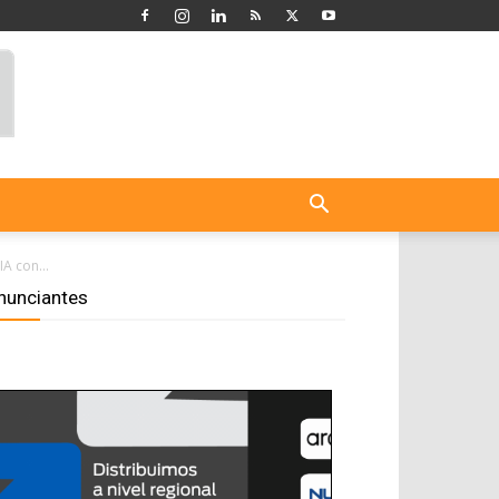
IA con...
nunciantes