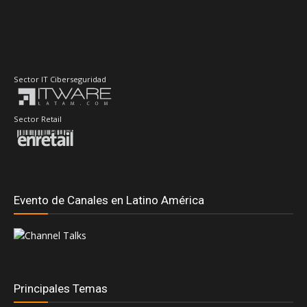
Sector Retail
Evento de Canales en Latino América
Principales Temas
#DellTechnologiesWorld
#RedHatSummit2026
Accenture
AdistecConnectF1Experience
Adistec
AMD
Anand Eswaran
ASUS
ASRock
Andrea Fernandez
Dell Technologies