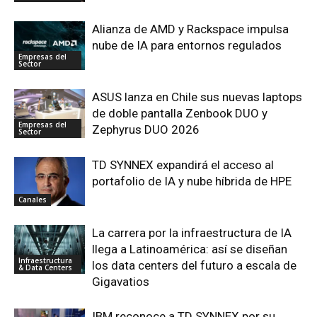
Alianza de AMD y Rackspace impulsa
nube de IA para entornos regulados
Empresas del
Sector
ASUS lanza en Chile sus nuevas laptops
de doble pantalla Zenbook DUO y
Empresas del
Zephyrus DUO 2026
Sector
TD SYNNEX expandirá el acceso al
portafolio de IA y nube híbrida de HPE
Canales
La carrera por la infraestructura de IA
llega a Latinoamérica: así se diseñan
Infraestructura
los data centers del futuro a escala de
& Data Centers
Gigavatios
IBM reconoce a TD SYNNEX por su