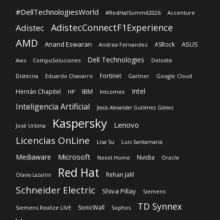
Aws
CompuSoluciones
Deloitte
Fortinet
Distecna
Eduardo Chavarro
Gartner
Google Cloud
Intel
IBM
Hernán Chapitel
HP
Intcomex
Inteligencia Artificial
Jesús Alexander Gutiérrez Gómez
Kaspersky
Lenovo
José Urbina
Licencias OnLine
Lisa Su
Luis Santamaria
Microsoft
Mediaware
Nvidia
Nexxt Home
Oracle
Red Hat
Rehan Jalil
Otavio Lazarini
Schneider Electric
Shiva Pillay
Siemens
TD Synnex
SonicWall
Siemens Realize LIVE
Sophos
Veeam
VeeamON26
Vertiv