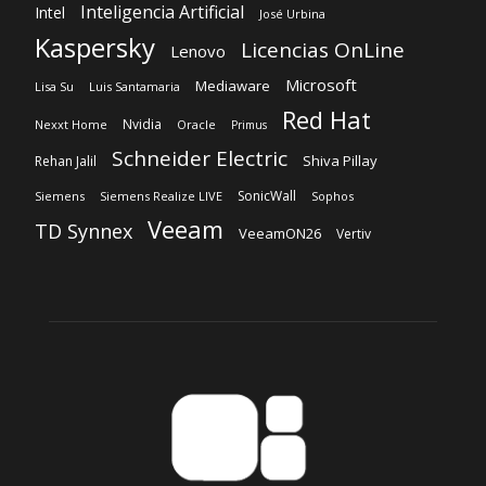
Inteligencia Artificial
Intel
José Urbina
Kaspersky
Licencias OnLine
Lenovo
Microsoft
Mediaware
Lisa Su
Luis Santamaria
Red Hat
Nvidia
Nexxt Home
Oracle
Primus
Schneider Electric
Shiva Pillay
Rehan Jalil
SonicWall
Siemens
Siemens Realize LIVE
Sophos
Veeam
TD Synnex
VeeamON26
Vertiv