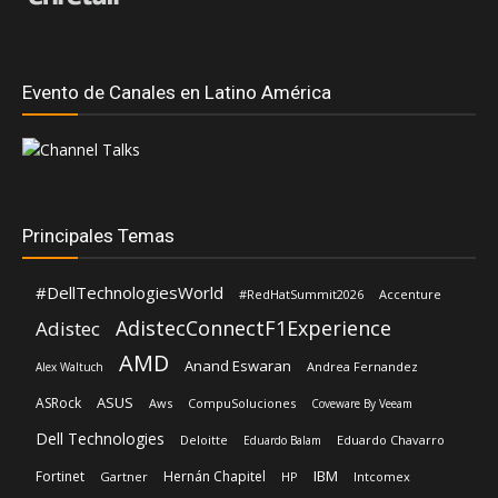
Evento de Canales en Latino América
Principales Temas
#DellTechnologiesWorld
#RedHatSummit2026
Accenture
AdistecConnectF1Experience
Adistec
AMD
Anand Eswaran
Andrea Fernandez
Alex Waltuch
ASUS
ASRock
Aws
CompuSoluciones
Coveware By Veeam
Dell Technologies
Deloitte
Eduardo Chavarro
Eduardo Balam
IBM
Fortinet
Hernán Chapitel
Gartner
HP
Intcomex