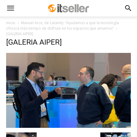
Inicio
Manuel Arce, de Latamly: “Ayudamos a que la tecnología
ofrezca más tiempo de disfrute en los espacios que amamos”
[GALERIA AIPER]
[GALERIA AIPER]