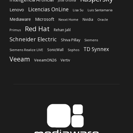
Schneider Electric
Shiva Pillay
Siemens
TD Synnex
SonicWall
Siemens Realize LIVE
Sophos
Veeam
VeeamON26
Vertiv
Sobre nosotros