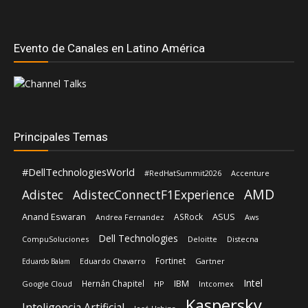
Principales Temas
#DellTechnologiesWorld
#RedHatSummit2026
Accenture
AMD
Adistec
AdistecConnectF1Experience
Anand Eswaran
ASUS
ASRock
Andrea Fernandez
Aws
Dell Technologies
CompuSoluciones
Deloitte
Distecna
Fortinet
Eduardo Chavarro
Gartner
Eduardo Balam
Intel
IBM
Hernán Chapitel
Google Cloud
HP
Intcomex
Kaspersky
Inteligencia Artificial
José Urbina
Licencias OnLine
Lenovo
Lisa Su
Luis Santamaria
Microsoft
Mediaware
Nvidia
Nexxt Home
Oracle
Red Hat
Rehan Jalil
Primus