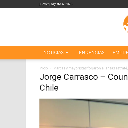
jueves, agosto 6, 2026
NOTICIAS
TENDENCIAS
EMPRE
Inicio
Marcas y mayoristas forjaron alianzas estraté
Jorge Carrasco – Coun
Chile