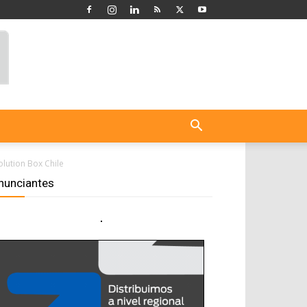
lution Box Chile
nunciantes