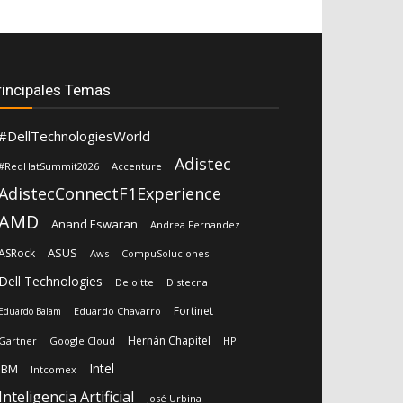
rincipales Temas
#DellTechnologiesWorld
Adistec
#RedHatSummit2026
Accenture
AdistecConnectF1Experience
AMD
Anand Eswaran
Andrea Fernandez
ASUS
ASRock
Aws
CompuSoluciones
Dell Technologies
Deloitte
Distecna
Fortinet
Eduardo Chavarro
Eduardo Balam
Hernán Chapitel
Gartner
Google Cloud
HP
Intel
IBM
Intcomex
Inteligencia Artificial
José Urbina