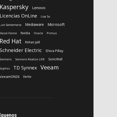
Kaspersky
Lenovo
Licencias OnLine
Lisa Su
Microsoft
Mediaware
Luis Santamaria
Nvidia
Nexxt Home
Oracle
Primus
Red Hat
Rehan Jalil
Schneider Electric
Shiva Pillay
SonicWall
Siemens
Siemens Realize LIVE
Veeam
TD Synnex
Sophos
VeeamON26
Vertiv
íguenos