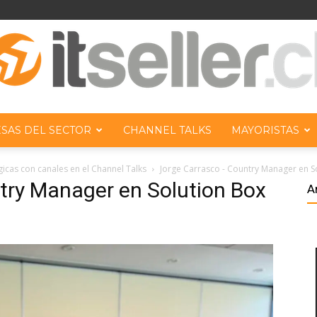
SAS DEL SECTOR
CHANNEL TALKS
MAYORISTAS
ITseller
gicas con canales en el Channel Talks
Jorge Carrasco - Country Manager en So
try Manager en Solution Box
A
Chile