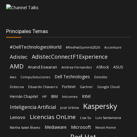
Principales Temas
#DellTechnologiesWorld
#RedHatSummit2026
Accenture
AdistecConnectF1Experience
Adistec
AMD
Anand Eswaran
ASUS
ASRock
Andrea Fernandez
Dell Technologies
Aws
CompuSoluciones
Deloitte
Fortinet
Distecna
Eduardo Chavarro
Gartner
Google Cloud
Intel
IBM
Hernán Chapitel
HP
Intcomex
Kaspersky
Inteligencia Artificial
José Urbina
Licencias OnLine
Lenovo
Lisa Su
Luis Santamaria
Microsoft
Mediaware
Nexxt Home
Martha Isabel Álvarez
Red Hat