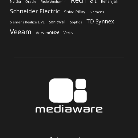
Nvidia
Rehan Jalil
Oracle
Paulo Vendramini
Schneider Electric
Shiva Pillay
Siemens
TD Synnex
SonicWall
Siemens Realize LIVE
Sophos
Veeam
VeeamON26
Vertiv