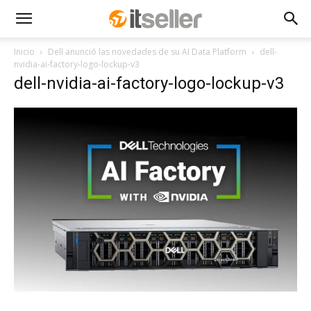
Inicio
Dell anunció las novedades de su AI Data Platform
dell-
nvidia-ai-factory-logo-lockup-v3
dell-nvidia-ai-factory-logo-lockup-v3