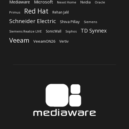
Microsoft
Mediaware
Nvidia
Nexxt Home
Oracle
Red Hat
Rehan Jalil
Primus
Schneider Electric
Shiva Pillay
Siemens
TD Synnex
SonicWall
Siemens Realize LIVE
Sophos
Veeam
VeeamON26
Vertiv