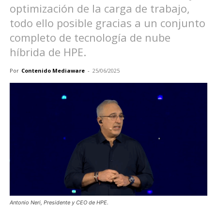
optimización de la carga de trabajo,
todo ello posible gracias a un conjunto
completo de tecnología de nube
híbrida de HPE.
Por
Contenido Mediaware
-
25/06/2025
Antonio Neri, Presidente y CEO de HPE.