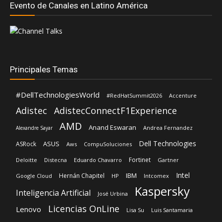
Evento de Canales en Latino América
Principales Temas
#DellTechnologiesWorld
#RedHatSummit2026
Accenture
Adistec
AdistecConnectF1Experience
AMD
Anand Eswaran
Andrea Fernandez
Alexandre Sayar
Dell Technologies
ASUS
ASRock
Aws
CompuSoluciones
Fortinet
Deloitte
Distecna
Eduardo Chavarro
Gartner
Intel
IBM
Hernán Chapitel
Google Cloud
HP
Intcomex
Kaspersky
Inteligencia Artificial
José Urbina
Licencias OnLine
Lenovo
Lisa Su
Luis Santamaria