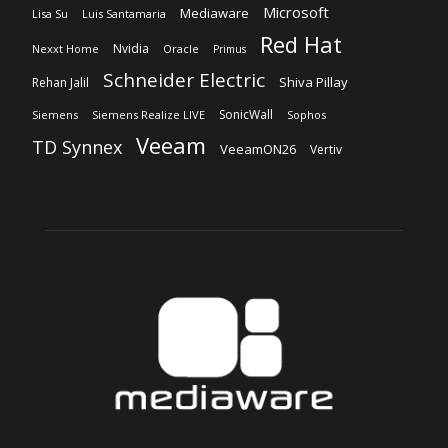
Microsoft
Mediaware
Lisa Su
Luis Santamaria
Red Hat
Nvidia
Nexxt Home
Oracle
Primus
Schneider Electric
Shiva Pillay
Rehan Jalil
SonicWall
Siemens
Siemens Realize LIVE
Sophos
Veeam
TD Synnex
VeeamON26
Vertiv