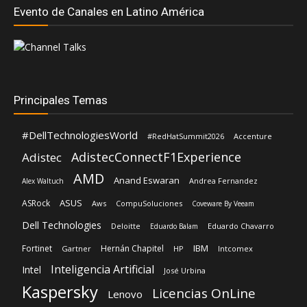
Evento de Canales en Latino América
Principales Temas
#DellTechnologiesWorld
#RedHatSummit2026
Accenture
AdistecConnectF1Experience
Adistec
AMD
Anand Eswaran
Andrea Fernandez
Alex Waltuch
ASUS
ASRock
Aws
CompuSoluciones
Coveware By Veeam
Dell Technologies
Deloitte
Eduardo Chavarro
Eduardo Balam
IBM
Fortinet
Hernán Chapitel
Gartner
HP
Intcomex
Inteligencia Artificial
Intel
José Urbina
Kaspersky
Licencias OnLine
Lenovo