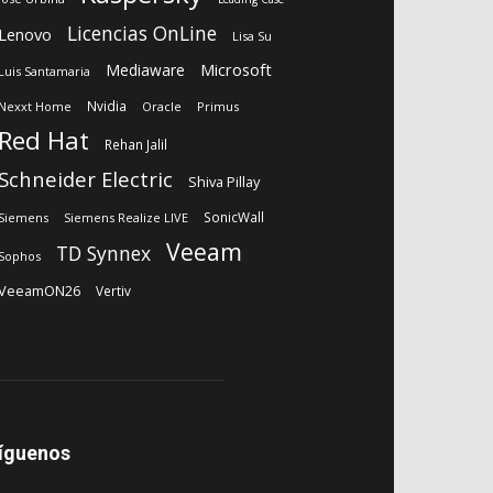
Licencias OnLine
Lenovo
Lisa Su
Microsoft
Mediaware
Luis Santamaria
Nvidia
Nexxt Home
Oracle
Primus
Red Hat
Rehan Jalil
Schneider Electric
Shiva Pillay
SonicWall
Siemens
Siemens Realize LIVE
Veeam
TD Synnex
Sophos
VeeamON26
Vertiv
íguenos