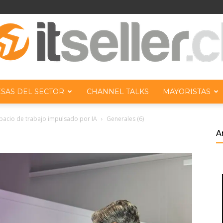
SAS DEL SECTOR
CHANNEL TALKS
MAYORISTAS
ITseller
spacio de trabajo impulsado por IA
Generales (6)
A
Chile