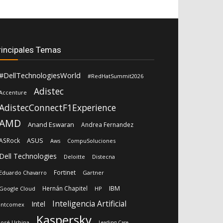
rincipales Temas
#DellTechnologiesWorld
#RedHatSummit2026
Adistec
Accenture
AdistecConnectF1Experience
AMD
Anand Eswaran
Andrea Fernandez
ASUS
ASRock
Aws
CompuSoluciones
Dell Technologies
Deloitte
Distecna
Fortinet
Eduardo Chavarro
Gartner
IBM
Hernán Chapitel
Google Cloud
HP
Inteligencia Artificial
Intel
Intcomex
Kaspersky
José Urbina
Leading Case