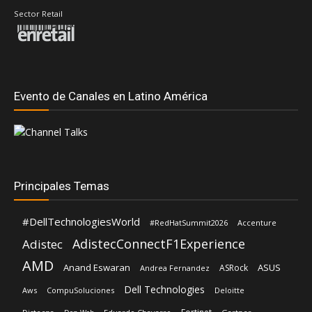
Evento de Canales en Latino América
Principales Temas
#DellTechnologiesWorld
#RedHatSummit2026
Accenture
AdistecConnectF1Experience
Adistec
AMD
Anand Eswaran
ASUS
ASRock
Andrea Fernandez
Dell Technologies
Aws
CompuSoluciones
Deloitte
Fortinet
Distecna
Eduardo Chavarro
Gartner
Don Web
Intel
IBM
Hernán Chapitel
Google Cloud
HP
Intcomex
Kaspersky
Inteligencia Artificial
José Urbina
Licencias OnLine
Lenovo
Lisa Su
Luis Santamaria