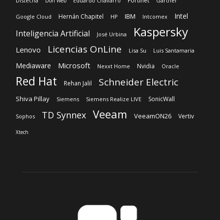
Microsoft
Mediaware
Nvidia
Nexxt Home
Oracle
Red Hat
Schneider Electric
Rehan Jalil
Shiva Pillay
SonicWall
Siemens
Siemens Realize LIVE
Veeam
TD Synnex
VeeamON26
Vertiv
Sophos
Xtech