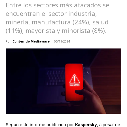
Entre los sectores más atacados se
encuentran el sector industria,
minería, manufactura (24%), salud
(11%), mayorista y minorista (8%).
Por
Contenido Mediaware
-
05/11/2024
Según este informe publicado por
Kaspersky
, a pesar de