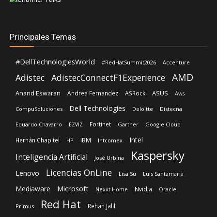
Principales Temas
#DellTechnologiesWorld
#RedHatSummit2026
Accenture
AMD
Adistec
AdistecConnectF1Experience
Anand Eswaran
ASUS
Andrea Fernandez
ASRock
Aws
Dell Technologies
CompuSoluciones
Deloitte
Distecna
Fortinet
Eduardo Chavarro
Gartner
Google Cloud
EZVIZ
Intel
IBM
Hernán Chapitel
HP
Intcomex
Kaspersky
Inteligencia Artificial
José Urbina
Licencias OnLine
Lenovo
Lisa Su
Luis Santamaria
Microsoft
Mediaware
Nvidia
Nexxt Home
Oracle
Red Hat
Rehan Jalil
Primus