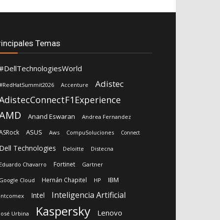
rincipales Temas
#DellTechnologiesWorld
Adistec
#RedHatSummit2026
Accenture
AdistecConnectF1Experience
AMD
Anand Eswaran
Andrea Fernandez
ASUS
ASRock
Aws
CompuSoluciones
Connect
Dell Technologies
Deloitte
Distecna
Fortinet
Eduardo Chavarro
Gartner
IBM
Hernán Chapitel
Google Cloud
HP
Inteligencia Artificial
Intel
Intcomex
Kaspersky
Lenovo
José Urbina