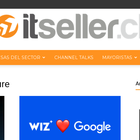
SAS DEL SECTOR
CHANNEL TALKS
MAYORISTAS
ITseller
ure
A
Chile