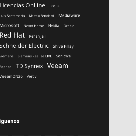
Licencias OnLine
Lisa Su
Mediaware
Luis Santamaria
Marcelo Bertolami
Microsoft
Nvidia
Nexxt Home
Oracle
Red Hat
Rehan Jalil
Schneider Electric
Shiva Pillay
SonicWall
Siemens
Siemens Realize LIVE
Veeam
TD Synnex
Sophos
VeeamON26
Vertiv
íguenos