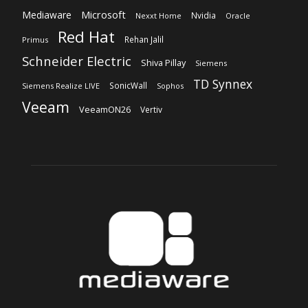
TD Synnex
SonicWall
Siemens Realize LIVE
Sophos
Veeam
VeeamON26
Vertiv
Sobre nosotros
‎Nuestra Empresa