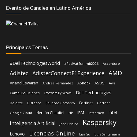
Principales Temas
#DellTechnologiesWorld
#RedHatSummit2026
Accenture
AMD
Adistec
AdistecConnectF1Experience
Anand Eswaran
ASUS
ASRock
Andrea Fernandez
Aws
Dell Technologies
CompuSoluciones
Coveware By Veeam
Fortinet
Deloitte
Distecna
Eduardo Chavarro
Gartner
Intel
IBM
Hernán Chapitel
Google Cloud
HP
Intcomex
Kaspersky
Inteligencia Artificial
José Urbina
Licencias OnLine
Lenovo
Lisa Su
Luis Santamaria
Microsoft
Mediaware
Nvidia
Nexxt Home
Oracle
Red Hat
Rehan Jalil
Primus
Schneider Electric
Shiva Pillay
Siemens