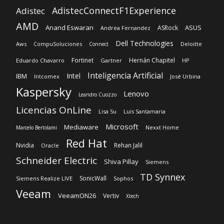
AdistecConnectF1Experience
Adistec
AMD
Anand Eswaran
ASUS
ASRock
Andrea Fernandez
Dell Technologies
Aws
CompuSoluciones
Deloitte
Connect
Fortinet
Hernán Chapitel
Eduardo Chavarro
Gartner
HP
Inteligencia Artificial
Intel
IBM
Intcomex
José Urbina
Kaspersky
Lenovo
Leandro Cuozzo
Licencias OnLine
Lisa Su
Luis Santamaria
Microsoft
Mediaware
Nexxt Home
Marcelo Bertolami
Red Hat
Nvidia
Rehan Jalil
Oracle
Schneider Electric
Shiva Pillay
Siemens
TD Synnex
SonicWall
Siemens Realize LIVE
Sophos
Veeam
VeeamON26
Vertiv
Xtech