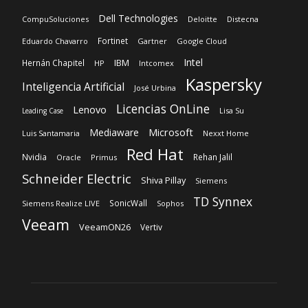
Dell Technologies
CompuSoluciones
Deloitte
Distecna
Fortinet
Eduardo Chavarro
Gartner
Google Cloud
Intel
IBM
Hernán Chapitel
HP
Intcomex
Kaspersky
Inteligencia Artificial
José Urbina
Licencias OnLine
Lenovo
Lisa Su
Leading Case
Microsoft
Mediaware
Luis Santamaria
Nexxt Home
Red Hat
Nvidia
Rehan Jalil
Oracle
Primus
Schneider Electric
Shiva Pillay
Siemens
TD Synnex
SonicWall
Siemens Realize LIVE
Sophos
Veeam
VeeamON26
Vertiv