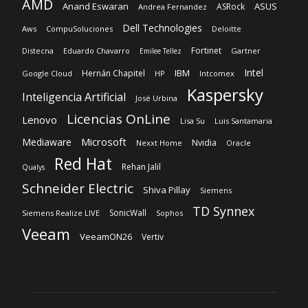
AMD
Anand Eswaran
ASUS
ASRock
Andrea Fernandez
Dell Technologies
Aws
CompuSoluciones
Deloitte
Fortinet
Distecna
Eduardo Chavarro
Gartner
Emilee Tellez
Intel
IBM
Hernán Chapitel
Google Cloud
HP
Intcomex
Kaspersky
Inteligencia Artificial
José Urbina
Licencias OnLine
Lenovo
Lisa Su
Luis Santamaria
Microsoft
Mediaware
Nvidia
Nexxt Home
Oracle
Red Hat
Rehan Jalil
Qualys
Schneider Electric
Shiva Pillay
Siemens
TD Synnex
SonicWall
Siemens Realize LIVE
Sophos
Veeam
VeeamON26
Vertiv