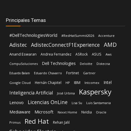
Principales Temas
#DellTechnologiesWorld
#RedHatSummit2026
Accenture
AMD
Adistec
AdistecConnectF1Experience
Anand Eswaran
ASUS
Andrea Fernandez
ASRock
Aws
Dell Technologies
CompuSoluciones
Deloitte
Distecna
Fortinet
Eduardo Chavarro
Gartner
Eduardo Balam
Intel
IBM
Hernán Chapitel
Google Cloud
HP
Intcomex
Kaspersky
Inteligencia Artificial
José Urbina
Licencias OnLine
Lenovo
Lisa Su
Luis Santamaria
Microsoft
Mediaware
Nvidia
Nexxt Home
Oracle
Red Hat
Rehan Jalil
Primus