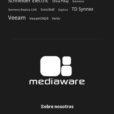
Schneider Electric
Shiva Pillay
Siemens
TD Synnex
SonicWall
Siemens Realize LIVE
Sophos
Veeam
VeeamON26
Vertiv
Sobre nosotros