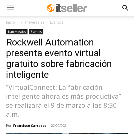
Inicio
Transversales
Eventos
Transversales
Eventos
Rockwell Automation
presenta evento virtual
gratuito sobre fabricación
inteligente
“VirtualConnect: La fabricación
inteligente ahora es más productiva”
se realizará el 9 de marzo a las 8:30
a.m.
Por
Francisco Carrasco
-
22/02/2021