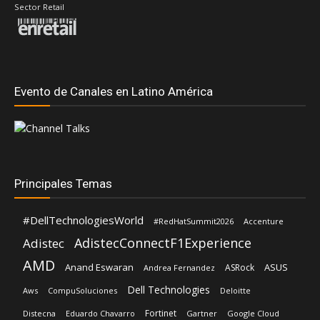
Sector Retail
Evento de Canales en Latino América
Principales Temas
#DellTechnologiesWorld
#RedHatSummit2026
Accenture
AdistecConnectF1Experience
Adistec
AMD
Anand Eswaran
ASUS
ASRock
Andrea Fernandez
Dell Technologies
Aws
CompuSoluciones
Deloitte
Fortinet
Distecna
Eduardo Chavarro
Gartner
Google Cloud