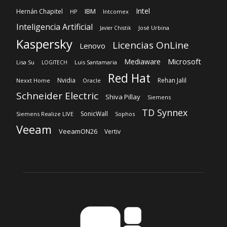
Intel
IBM
Hernán Chapitel
HP
Intcomex
Inteligencia Artificial
José Urbina
Javier Chistik
Kaspersky
Licencias OnLine
Lenovo
Microsoft
Mediaware
Lisa Su
Luis Santamaria
LOGITECH
Red Hat
Nvidia
Rehan Jalil
Nexxt Home
Oracle
Schneider Electric
Shiva Pillay
Siemens
TD Synnex
SonicWall
Siemens Realize LIVE
Sophos
Veeam
VeeamON26
Vertiv