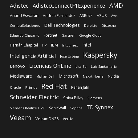
Intel
IBM
Hernán Chapitel
HP
Intcomex
Kaspersky
Inteligencia Artificial
José Urbina
Licencias OnLine
Lenovo
Lisa Su
Luis Santamaria
Microsoft
Mediaware
Nvidia
Nexxt Home
Michael Dell
Red Hat
Rehan Jalil
Oracle
Primus
Schneider Electric
Shiva Pillay
Siemens
TD Synnex
SonicWall
Siemens Realize LIVE
Sophos
Veeam
VeeamON26
Vertiv