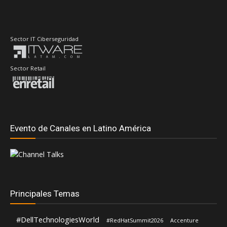
Sector Retail
Evento de Canales en Latino América
Principales Temas
#DellTechnologiesWorld
#RedHatSummit2026
Accenture
AMD
Adistec
AdistecConnectF1Experience
Anand Eswaran
ASUS
Andrea Fernandez
ASRock
Aws
Dell Technologies
CompuSoluciones
Deloitte
Distecna
Fortinet
Eduardo Chavarro
Gartner
Google Cloud