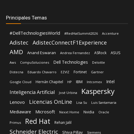
Principales Temas
#DellTechnologiesWorld
#RedHatSummit2026
Accenture
Adistec
AdistecConnectF1Experience
AMD
Anand Eswaran
ASUS
ASRock
Andrea Fernandez
Dell Technologies
Aws
CompuSoluciones
Deloitte
Fortinet
Distecna
Eduardo Chavarro
Gartner
EZVIZ
Intel
IBM
Hernán Chapitel
Google Cloud
HP
Intcomex
Kaspersky
Inteligencia Artificial
José Urbina
Licencias OnLine
Lenovo
Lisa Su
Luis Santamaria
Microsoft
Mediaware
Nvidia
Nexxt Home
Oracle
Red Hat
Rehan Jalil
Primus
Schneider Electric
Shiva Pillay
Siemens