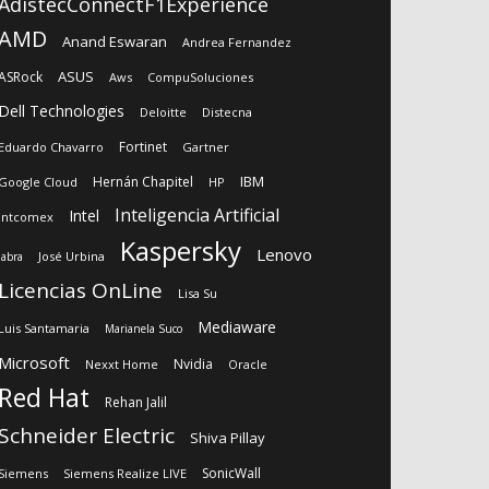
AdistecConnectF1Experience
AMD
Anand Eswaran
Andrea Fernandez
ASUS
ASRock
Aws
CompuSoluciones
Dell Technologies
Deloitte
Distecna
Fortinet
Eduardo Chavarro
Gartner
IBM
Hernán Chapitel
Google Cloud
HP
Inteligencia Artificial
Intel
Intcomex
Kaspersky
Lenovo
José Urbina
Jabra
Licencias OnLine
Lisa Su
Mediaware
Luis Santamaria
Marianela Suco
Microsoft
Nvidia
Nexxt Home
Oracle
Red Hat
Rehan Jalil
Schneider Electric
Shiva Pillay
SonicWall
Siemens
Siemens Realize LIVE