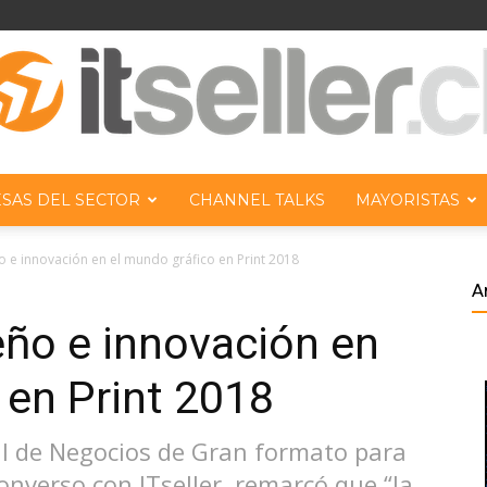
SAS DEL SECTOR
CHANNEL TALKS
MAYORISTAS
ITseller
o e innovación en el mundo gráfico en Print 2018
A
eño e innovación en
 en Print 2018
Chile
al de Negocios de Gran formato para
nverso con ITseller, remarcó que “la