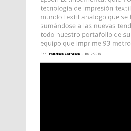
tecnología de impresión texti
mundo textil análogo que se h
sumándose a las nuevas tend
todo nuestro portafolio de s
equipo que imprime 93 metro
Por
Francisco Carrasco
-
10/12/2018