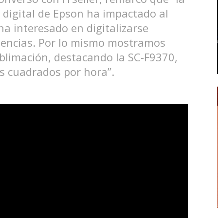
l digital de Epson ha impactado al
a interesado en digitalizarse
encias. Por lo mismo mostramos
ublimación, destacando la SC-F9370,
s cuadrados por hora”.