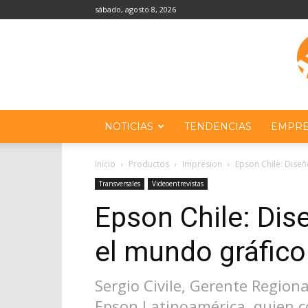
sábado, agosto 8, 2026
NOTICIAS
TENDENCIAS
EMPRE
Inicio
Productos
Impresion
Epson Chile: Diseñ
Transversales
Videoentrevistas
Epson Chile: Dis
el mundo gráfico
Sergio Civile, Gerente Region
Epson Latinoamérica, quien co