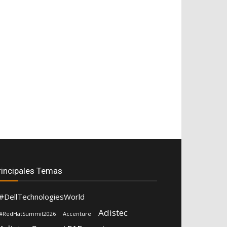
rincipales Temas
#DellTechnologiesWorld
Adistec
#RedHatSummit2026
Accenture