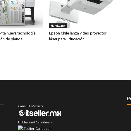
Hardware
nta nueva tecnología
Epson Chile lanza video proyector
ión de planos
láser para Educación
P
Canal IT México
IT Channel Caribbean