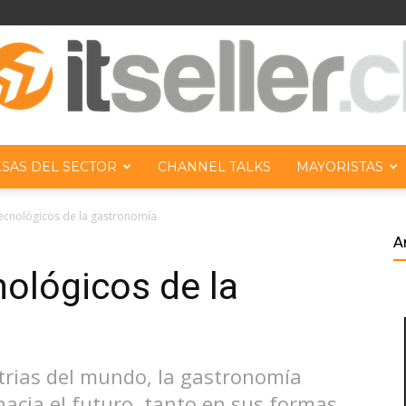
SAS DEL SECTOR
CHANNEL TALKS
MAYORISTAS
ITseller
ecnológicos de la gastronomía
A
ológicos de la
Chile
trias del mundo, la gastronomía
acia el futuro, tanto en sus formas