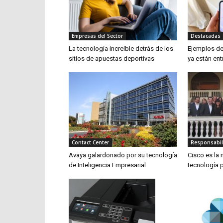
Empresas del Sector
Destacadas
La tecnología increíble detrás de los
Ejemplos de
sitios de apuestas deportivas
ya están ent
Contact Center
Responsabil
Avaya galardonado por su tecnología
Cisco es la
de Inteligencia Empresarial
tecnología p