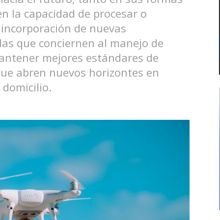
en la capacidad de procesar o
a incorporación de nuevas
llas que conciernen al manejo de
mantener mejores estándares de
 que abren nuevos horizontes en
 domicilio.