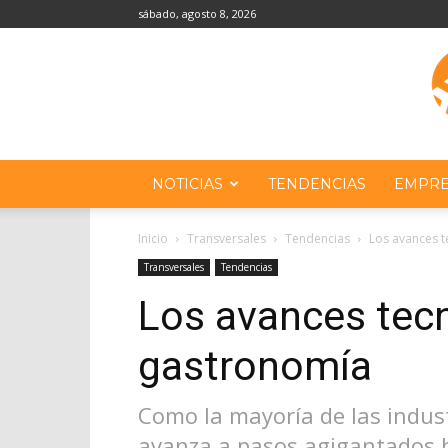
sábado, agosto 8, 2026
NOTICIAS
TENDENCIAS
EMPRE
Inicio
Transversales
Tendencias
Los avances t
Transversales
Tendencias
Los avances tecn
gastronomía
Como la mayoría de las indus
avanza a pasos agigantados h