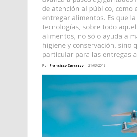
de atención al público, como 
entregar alimentos. Es que l
tecnologías, sobre todo aque
alimentos, no sólo ayuda a 
higiene y conservación, sino
particular para las entregas a
Por
Francisco Carrasco
-
21/03/2018