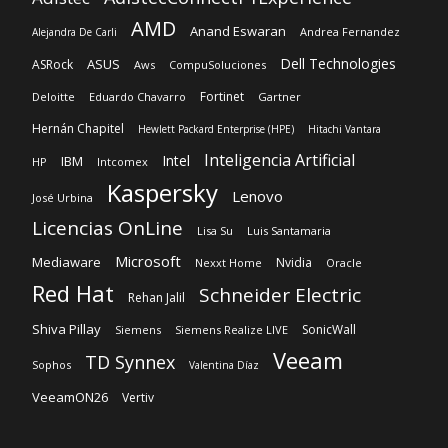
AMD
Anand Eswaran
Andrea Fernandez
Alejandra De Carli
Dell Technologies
ASUS
ASRock
Aws
CompuSoluciones
Fortinet
Deloitte
Eduardo Chavarro
Gartner
Hernán Chapitel
Hewlett Packard Enterprise (HPE)
Hitachi Vantara
Inteligencia Artificial
Intel
IBM
HP
Intcomex
Kaspersky
Lenovo
José Urbina
Licencias OnLine
Lisa Su
Luis Santamaria
Microsoft
Mediaware
Nvidia
Nexxt Home
Oracle
Red Hat
Schneider Electric
Rehan Jalil
Shiva Pillay
SonicWall
Siemens
Siemens Realize LIVE
Veeam
TD Synnex
Sophos
Valentina Díaz
VeeamON26
Vertiv