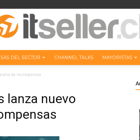
SAS DEL SECTOR
CHANNEL TALKS
MAYORISTAS
ITseller
ograma de recompensas
A
s lanza nuevo
compensas
Chile