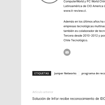
ComputerWorld y PC World Chile 
Latinoamérica de CIO America L
www.it-review.cl.
Además en los últimos años ha c
empresas tecnológicas multinac
también es colaborador de tecno
Tercera desde 2010-2012 y post
Chile Tecnológico.
ETIQUETAS
Juniper Networks
programa de rec
Artículo anterior
Solución de Infor recibe reconocimiento de ID