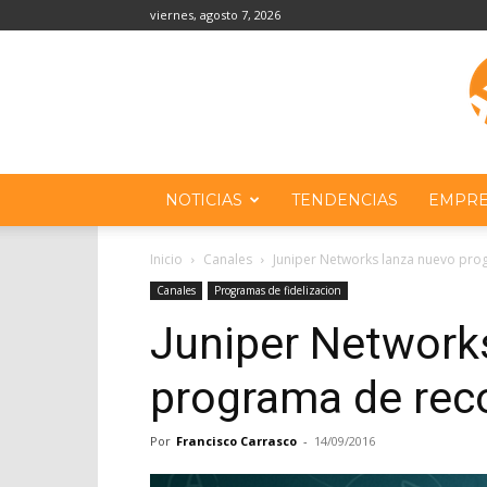
viernes, agosto 7, 2026
NOTICIAS
TENDENCIAS
EMPRE
Inicio
Canales
Juniper Networks lanza nuevo pr
Canales
Programas de fidelizacion
Juniper Network
programa de re
Por
Francisco Carrasco
-
14/09/2016