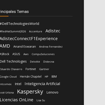
rincipales Temas
#DellTechnologiesWorld
Adistec
#RedHatSummit2026
Accenture
AdistecConnectF1Experience
AMD
Anand Eswaran
Andrea Fernandez
ASUS
ASRock
Aws
CompuSoluciones
Dell Technologies
Deloitte
Distecna
Fortinet
Eduardo Chavarro
Gartner
IBM
Hernán Chapitel
Google Cloud
HP
Inteligencia Artificial
Intel
Intcomex
Kaspersky
Lenovo
José Urbina
Licencias OnLine
Lisa Su