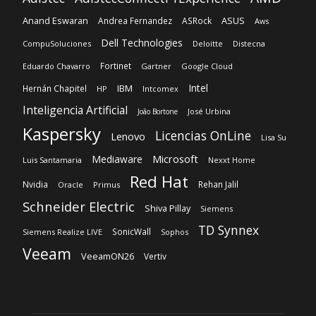
Inteligencia Artificial
José Urbina
João Bortone
Kaspersky
Licencias OnLine
Lenovo
Lisa Su
Microsoft
Mediaware
Luis Santamaria
Nexxt Home
Red Hat
Nvidia
Rehan Jalil
Oracle
Primus
Schneider Electric
Shiva Pillay
Siemens
TD Synnex
SonicWall
Siemens Realize LIVE
Sophos
Veeam
VeeamON26
Vertiv