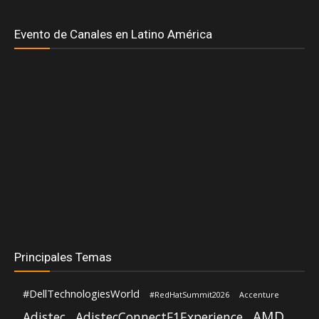
Principales Temas
#DellTechnologiesWorld
#RedHatSummit2026
Accenture
AMD
Adistec
AdistecConnectF1Experience
Anand Eswaran
ASUS
Andrea Fernandez
ASRock
Aws
Dell Technologies
CompuSoluciones
Deloitte
Distecna
Fortinet
Eduardo Chavarro
Gartner
Google Cloud
Intel
IBM
Hernán Chapitel
HP
Intcomex