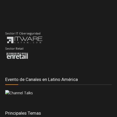
Sector IT Ciberseguridad
Sector Retail
Evento de Canales en Latino América
Principales Temas
#DellTechnologiesWorld
#RedHatSummit2026
Accenture
AdistecConnectF1Experience
Adistec
AMD
Anand Eswaran
ASUS
ASRock
Andrea Fernandez