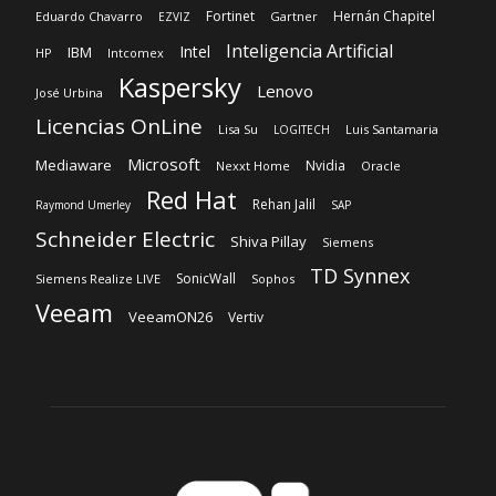
Microsoft
Mediaware
Nvidia
Nexxt Home
Oracle
Red Hat
Rehan Jalil
Raymond Umerley
SAP
Schneider Electric
Shiva Pillay
Siemens
TD Synnex
SonicWall
Siemens Realize LIVE
Sophos
Veeam
VeeamON26
Vertiv