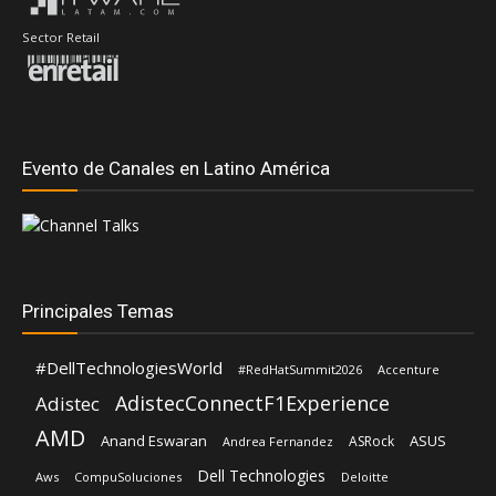
Evento de Canales en Latino América
Principales Temas
#DellTechnologiesWorld
#RedHatSummit2026
Accenture
AdistecConnectF1Experience
Adistec
AMD
Anand Eswaran
ASUS
ASRock
Andrea Fernandez
Dell Technologies
Aws
CompuSoluciones
Deloitte
Fortinet
Hernán Chapitel
Eduardo Chavarro
Gartner
EZVIZ
Inteligencia Artificial
Intel
IBM
HP
Intcomex
Kaspersky
Lenovo
José Urbina
Licencias OnLine
Lisa Su
Luis Santamaria
LOGITECH