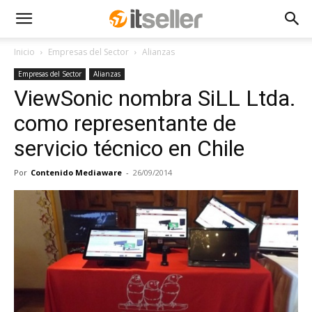
Inicio
Empresas del Sector
Alianzas
Empresas del Sector
Alianzas
ViewSonic nombra SiLL Ltda.
como representante de
servicio técnico en Chile
Por
Contenido Mediaware
-
26/09/2014