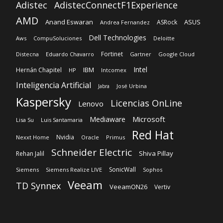
Adistec
AdistecConnectF1Experience
AMD
Anand Eswaran
ASUS
ASRock
Andrea Fernandez
Dell Technologies
Aws
CompuSoluciones
Deloitte
Fortinet
Distecna
Eduardo Chavarro
Gartner
Google Cloud
Intel
IBM
Hernán Chapitel
HP
Intcomex
Inteligencia Artificial
José Urbina
Jabra
Kaspersky
Licencias OnLine
Lenovo
Microsoft
Mediaware
Lisa Su
Luis Santamaria
Red Hat
Nvidia
Nexxt Home
Oracle
Primus
Schneider Electric
Shiva Pillay
Rehan Jalil
SonicWall
Siemens
Siemens Realize LIVE
Sophos
Veeam
TD Synnex
VeeamON26
Vertiv