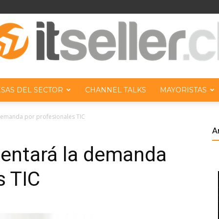
SAS DEL SECTOR
CHANNEL TALKS
MAYORISTAS
ITseller
demanda por profesionales TIC
A
entará la demanda
s TIC
Chile