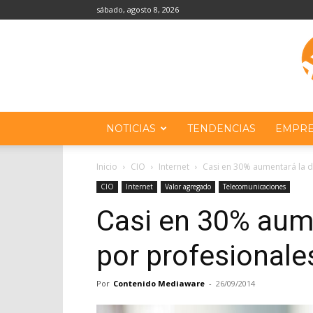
sábado, agosto 8, 2026
NOTICIAS
TENDENCIAS
EMPRE
Inicio
CIO
Internet
Casi en 30% aumentará la 
CIO
Internet
Valor agregado
Telecomunicaciones
Casi en 30% aum
por profesionale
Por
Contenido Mediaware
-
26/09/2014