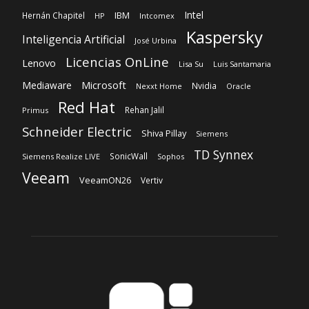
Intel
IBM
Hernán Chapitel
HP
Intcomex
Kaspersky
Inteligencia Artificial
José Urbina
Licencias OnLine
Lenovo
Lisa Su
Luis Santamaria
Microsoft
Mediaware
Nvidia
Nexxt Home
Oracle
Red Hat
Rehan Jalil
Primus
Schneider Electric
Shiva Pillay
Siemens
TD Synnex
SonicWall
Siemens Realize LIVE
Sophos
Veeam
VeeamON26
Vertiv