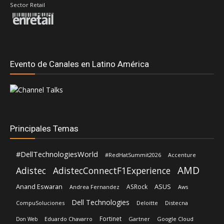
Sector Retail
Evento de Canales en Latino América
Principales Temas
#DellTechnologiesWorld
#RedHatSummit2026
Accenture
AMD
Adistec
AdistecConnectF1Experience
Anand Eswaran
ASUS
ASRock
Andrea Fernandez
Aws
Dell Technologies
CompuSoluciones
Deloitte
Distecna
Fortinet
Eduardo Chavarro
Gartner
Google Cloud
Don Web