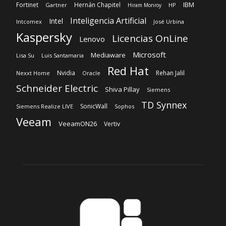
IBM
Fortinet
Hernán Chapitel
Gartner
HP
Hiram Monroy
Inteligencia Artificial
Intel
Intcomex
José Urbina
Kaspersky
Licencias OnLine
Lenovo
Microsoft
Mediaware
Lisa Su
Luis Santamaria
Red Hat
Nvidia
Rehan Jalil
Nexxt Home
Oracle
Schneider Electric
Shiva Pillay
Siemens
TD Synnex
SonicWall
Siemens Realize LIVE
Sophos
Veeam
VeeamON26
Vertiv