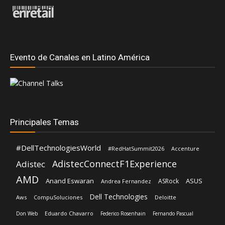
Evento de Canales en Latino América
Principales Temas
#DellTechnologiesWorld
#RedHatSummit2026
Accenture
AdistecConnectF1Experience
Adistec
AMD
Anand Eswaran
ASUS
ASRock
Andrea Fernandez
Dell Technologies
Aws
CompuSoluciones
Deloitte
Eduardo Chavarro
Don Web
Federico Rosenhain
Fernando Pascual