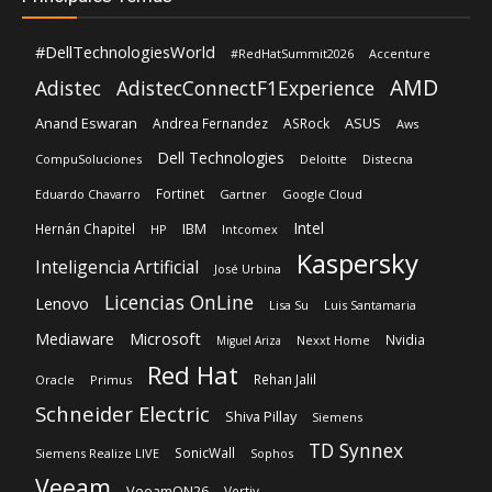
#DellTechnologiesWorld
#RedHatSummit2026
Accenture
AMD
Adistec
AdistecConnectF1Experience
Anand Eswaran
ASUS
Andrea Fernandez
ASRock
Aws
Dell Technologies
CompuSoluciones
Deloitte
Distecna
Fortinet
Eduardo Chavarro
Gartner
Google Cloud
Intel
IBM
Hernán Chapitel
HP
Intcomex
Kaspersky
Inteligencia Artificial
José Urbina
Licencias OnLine
Lenovo
Lisa Su
Luis Santamaria
Microsoft
Mediaware
Nvidia
Nexxt Home
Miguel Ariza
Red Hat
Rehan Jalil
Oracle
Primus
Schneider Electric
Shiva Pillay
Siemens
TD Synnex
SonicWall
Siemens Realize LIVE
Sophos
Veeam
VeeamON26
Vertiv