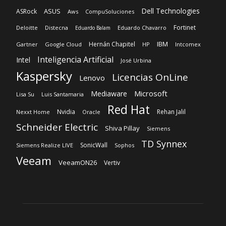
Kaspersky
Licencias OnLine
Lenovo
Microsoft
Mediaware
Lisa Su
Luis Santamaria
Red Hat
Nvidia
Rehan Jalil
Nexxt Home
Oracle
Schneider Electric
Shiva Pillay
Siemens
TD Synnex
SonicWall
Siemens Realize LIVE
Sophos
Veeam
VeeamON26
Vertiv