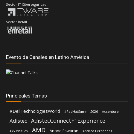
Evento de Canales en Latino América
Principales Temas
#DellTechnologiesWorld
#RedHatSummit2026
Accenture
AdistecConnectF1Experience
Adistec
AMD
Anand Eswaran
Andrea Fernandez
Alex Waltuch
Dell Technologies
ASUS
ASRock
Aws
CompuSoluciones
Fortinet
Deloitte
Distecna
Eduardo Chavarro
Eduardo Balam
IBM
Hernán Chapitel
Gartner
Google Cloud
HP
Intcomex
Inteligencia Artificial
Intel
José Urbina