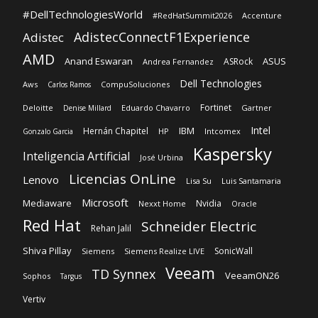
#DellTechnologiesWorld
#RedHatSummit2026
Accenture
AdistecConnectF1Experience
Adistec
AMD
Anand Eswaran
ASUS
ASRock
Andrea Fernandez
Dell Technologies
Aws
CompuSoluciones
Carlos Ramos
Fortinet
Deloitte
Eduardo Chavarro
Gartner
Denise Millard
Intel
IBM
Hernán Chapitel
HP
Intcomex
Gonzalo Garcia
Kaspersky
Inteligencia Artificial
José Urbina
Licencias OnLine
Lenovo
Lisa Su
Luis Santamaria
Microsoft
Mediaware
Nvidia
Nexxt Home
Oracle
Red Hat
Schneider Electric
Rehan Jalil
Shiva Pillay
SonicWall
Siemens
Siemens Realize LIVE
Veeam
TD Synnex
VeeamON26
Sophos
Targus
Vertiv