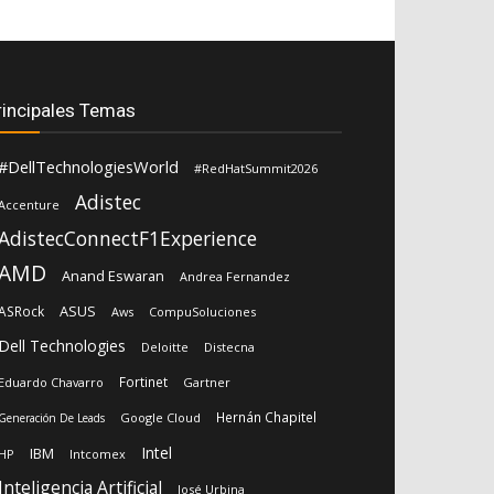
rincipales Temas
#DellTechnologiesWorld
#RedHatSummit2026
Adistec
Accenture
AdistecConnectF1Experience
AMD
Anand Eswaran
Andrea Fernandez
ASUS
ASRock
Aws
CompuSoluciones
Dell Technologies
Deloitte
Distecna
Fortinet
Eduardo Chavarro
Gartner
Hernán Chapitel
Google Cloud
Generación De Leads
Intel
IBM
HP
Intcomex
Inteligencia Artificial
José Urbina