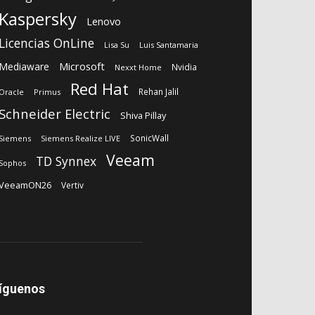
Kaspersky
Lenovo
Licencias OnLine
Lisa Su
Luis Santamaria
Microsoft
Mediaware
Nvidia
Nexxt Home
Red Hat
Rehan Jalil
Oracle
Primus
Schneider Electric
Shiva Pillay
SonicWall
Siemens
Siemens Realize LIVE
Veeam
TD Synnex
Sophos
VeeamON26
Vertiv
íguenos