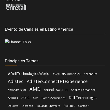
Sector Retail
Evento de Canales en Latino América
Principales Temas
#DellTechnologiesWorld
#RedHatSummit2026
Accenture
Adistec
AdistecConnectF1Experience
AMD
Anand Eswaran
Andrea Fernandez
Alexandre Sayar
Dell Technologies
ASUS
ASRock
Aws
CompuSoluciones
Fortinet
Deloitte
Distecna
Eduardo Chavarro
Gartner