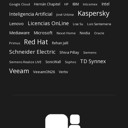
Intel
IBM
Hernán Chapitel
Google Cloud
HP
Intcomex
Kaspersky
Inteligencia Artificial
José Urbina
Licencias OnLine
Lenovo
Lisa Su
Luis Santamaria
Microsoft
Mediaware
Nvidia
Nexxt Home
Oracle
Red Hat
Rehan Jalil
Primus
Schneider Electric
Shiva Pillay
Siemens
TD Synnex
SonicWall
Siemens Realize LIVE
Sophos
Veeam
VeeamON26
Vertiv