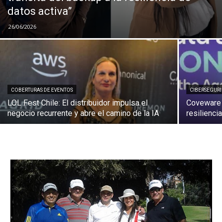
datos activa”
26/06/2026
COBERTURAS DE EVENTOS
CIBERSEGUR
LOL Fest Chile: El distribuidor impulsa el
Coveware 
negocio recurrente y abre el camino de la IA
resilienci