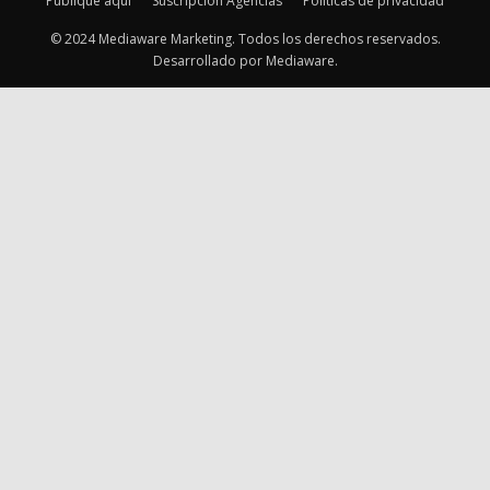
Publique aquí
Suscripción Agencias
Políticas de privacidad
© 2024 Mediaware Marketing. Todos los derechos reservados.
Desarrollado por Mediaware.