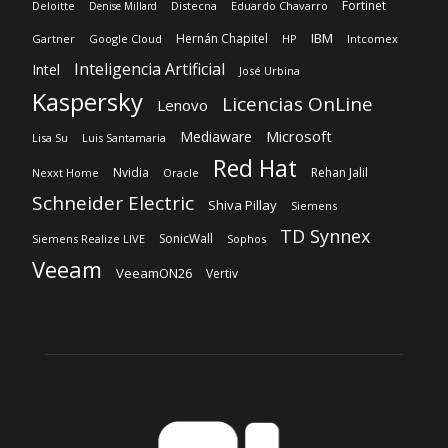
Fortinet
Deloitte
Distecna
Eduardo Chavarro
Denise Millard
IBM
Hernán Chapitel
Gartner
Google Cloud
HP
Intcomex
Inteligencia Artificial
Intel
José Urbina
Kaspersky
Licencias OnLine
Lenovo
Microsoft
Mediaware
Lisa Su
Luis Santamaria
Red Hat
Nvidia
Rehan Jalil
Nexxt Home
Oracle
Schneider Electric
Shiva Pillay
Siemens
TD Synnex
SonicWall
Siemens Realize LIVE
Sophos
Veeam
VeeamON26
Vertiv