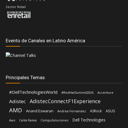
Sector Retail
Evento de Canales en Latino América
Principales Temas
#DellTechnologiesWorld
#RedHatSummit2026
Accenture
AdistecConnectF1Experience
Adistec
AMD
Anand Eswaran
ASUS
ASRock
Andrea Fernandez
Dell Technologies
Aws
CompuSoluciones
Carlos Ramos