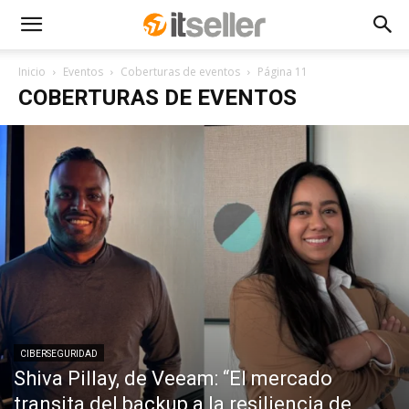
Inicio
Eventos
Coberturas de eventos
Página 11
COBERTURAS DE EVENTOS
CIBERSEGURIDAD
Shiva Pillay, de Veeam: “El mercado
transita del backup a la resiliencia de