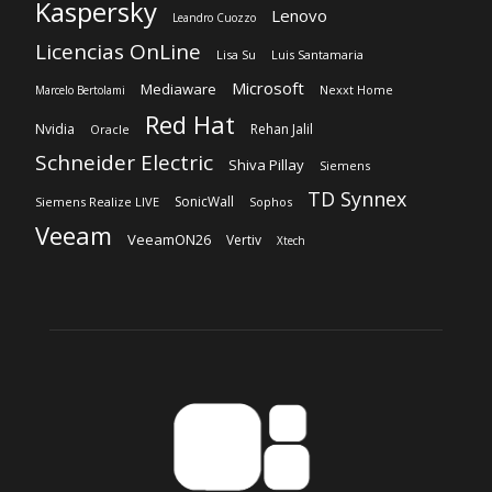
Schneider Electric
Shiva Pillay
Siemens
TD Synnex
SonicWall
Siemens Realize LIVE
Sophos
Veeam
VeeamON26
Vertiv
Xtech
Sobre nosotros