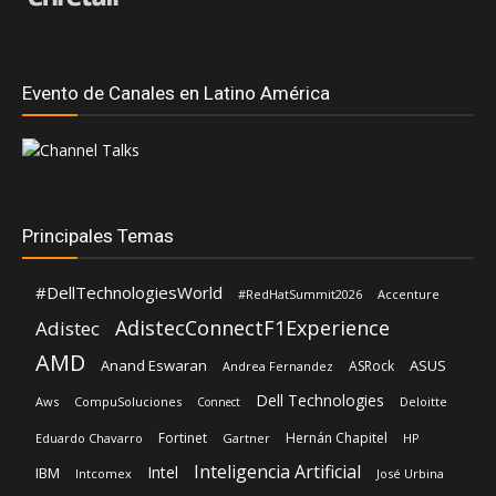
Principales Temas
#DellTechnologiesWorld
#RedHatSummit2026
Accenture
AdistecConnectF1Experience
Adistec
AMD
Anand Eswaran
ASUS
ASRock
Andrea Fernandez
Dell Technologies
Aws
CompuSoluciones
Deloitte
Connect
Fortinet
Hernán Chapitel
Eduardo Chavarro
Gartner
HP
Inteligencia Artificial
Intel
IBM
Intcomex
José Urbina
Kaspersky
Lenovo
Leandro Cuozzo
Licencias OnLine
Lisa Su
Luis Santamaria
Microsoft
Mediaware
Nexxt Home
Marcelo Bertolami
Red Hat
Nvidia
Rehan Jalil
Oracle