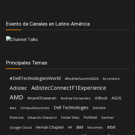
Principales Temas
#DellTechnologiesWorld
#RedHatSummit2026
Accenture
AdistecConnectF1Experience
Adistec
AMD
Anand Eswaran
ASUS
ASRock
Andrea Fernandez
Dell Technologies
Aws
CompuSoluciones
Deloitte
Fortinet
Distecna
Eduardo Chavarro
Gartner
Emilee Tellez
Intel
IBM
Hernán Chapitel
Google Cloud
HP
Intcomex
Kaspersky
Inteligencia Artificial
José Urbina
Licencias OnLine
Lenovo
Lisa Su
Luis Santamaria
Microsoft
Mediaware
Nvidia
Nexxt Home
Oracle
Red Hat
Rehan Jalil
Qualys