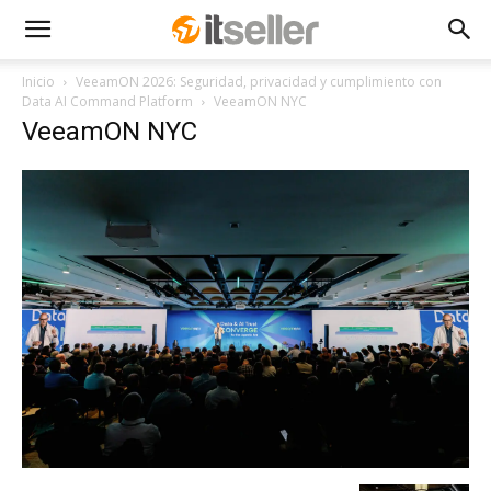
Inicio
VeeamON 2026: Seguridad, privacidad y cumplimiento con
Data AI Command Platform
VeeamON NYC
VeeamON NYC