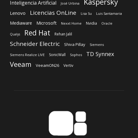
Schneider Electric
Shiva Pillay
Siemens
TD Synnex
SonicWall
Siemens Realize LIVE
Sophos
Veeam
VeeamON26
Vertiv
Sobre nosotros